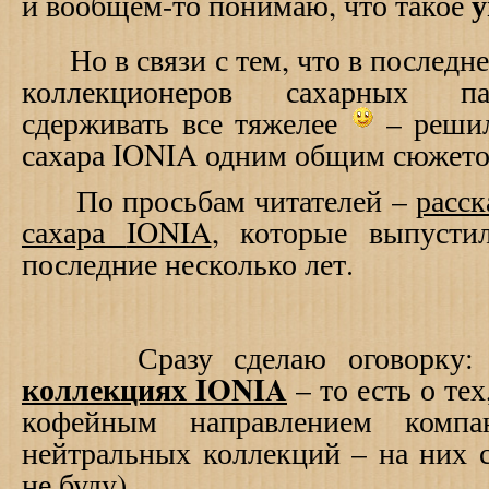
у
и вообщем-то понимаю, что такое
Но в связи с тем, что в последнее
коллекционеров сахарных па
сдерживать все тяжелее
– решил
сахара
IONIA
одним общим сюжето
По просьбам читателей –
расс
сахара
IONIA
, которые выпусти
последние несколько лет.
Сразу сделаю оговорку: ре
коллекциях
IONIA
– то есть о те
кофейным направлением комп
нейтральных коллекций – на них с
не буду).