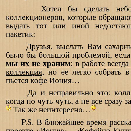
Хотел бы сделать неболь
коллекционеров, которые обращаю
выдать тот или иной недостаю
пакетик:
Друзья, выслать Вам сахарные
было бы большой проблемой, если
мы их не храним
:
в работе всегда
коллекция
, но ее легко собрать 
пьется кофе Иония…
Да и неправильно это: коллек
когда по чуть-чуть, а не все сразу
Так же неинтересно…
P
.
S
. В ближайшее время расск
проекте «Ионии» - «Кофейно-Книж