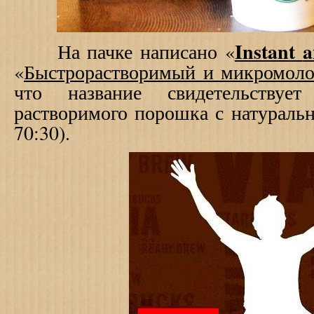
Instant
a
На пачке написано «
«
Быстрорастворимый и микромол
что название свидетельствуе
растворимого порошка с натураль
70:30).