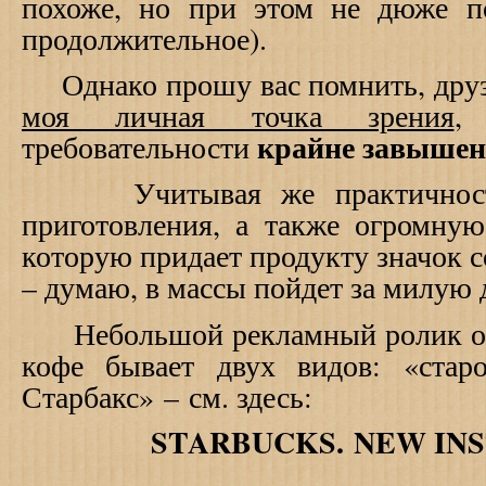
похоже, но при этом не дюже п
продолжительное).
Однако прошу вас помнить, друз
моя личная точка зрения
,
крайне завыше
требовательности
Учитывая же практичность 
приготовления, а также огромную
которую придает продукту значок с
– думаю, в массы пойдет за милу
Небольшой рекламный ролик о т
кофе бывает двух видов: «ста
Старбакс»
–
см. здесь:
STARBUCKS.
NEW
IN