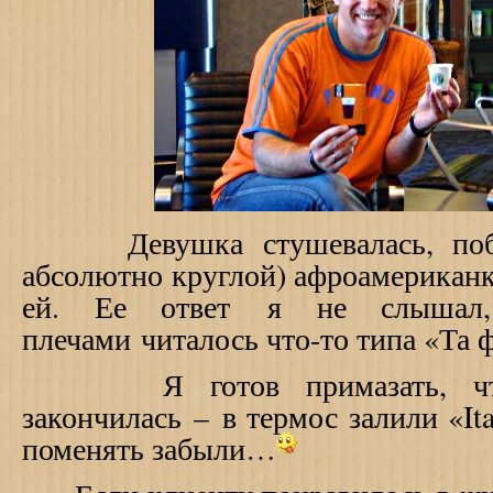
Девушка стушевалась, побе
абсолютно круглой) афроамериканке
ей. Ее ответ я не слышал
плечами читалось что-то типа «Та 
Я готов примазать, что
закончилась
–
в термос залили «
It
поменять забыли…