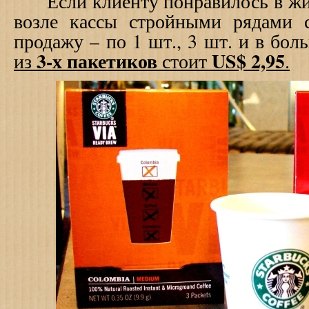
Если клиенту понравилось в жидк
возле кассы стройными рядами 
продажу – по 1 шт., 3 шт. и в бо
3-х пакетиков
US$
2,95
из
стоит
.