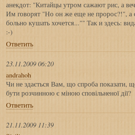
анекдот: "Китайцы утром сажают рис, а ве
Им говорят "Но он же еще не пророс?!", а 
больно кушать хочется..."" Так и здесь: вид
:-)
Ответить
23.11.2009 06:20
andrahoh
Чи не здається Вам, що спроба показати, 
бути розчинною є міною сповільненої дії?
Ответить
21.11.2009 11:39