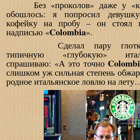
Без «проколов» даже у «коф
обошлось: я попросил девушку
кофейку на пробу – он стоял 
Colombia
надписью «
».
Сделал пару глотков и
типичную
«
глубокую
»
италь
Colombi
спрашиваю: «А это точно
слишком уж сильная степень обжарк
родное итальянское ловлю на лету