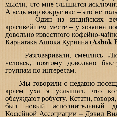
мысли, что мне слышится исключит
А ведь мир вокруг нас – это не толь
Один из индийских вечер
красивейшем месте – у хозяина по
довольно известного кофейно-чайно
Ashok 
Карнатака Ашока Курияна (
Разговаривали, смеялись. Люд
человек, поэтому довольно быс
группам по интересам.
Мы говорили о недавно посеще
краем уха я услышал, что кол
обсуждают робусту. Кстати, говоря
был новый исполнительный ди
Кофейной Ассоциации – Дэвид Вил