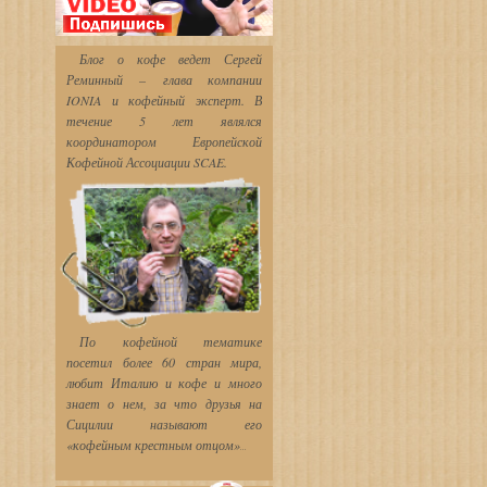
Блог о кофе ведет Сергей
Реминный – глава компании
IONIA и кофейный эксперт. В
течение 5 лет являлся
координатором Европейской
Кофейной Ассоциации SCAE.
По кофейной тематике
посетил более 60 стран мира,
любит Италию и кофе и много
знает о нем, за что друзья
на
Сицилии называют его
«кофейным крестным отцом»
...