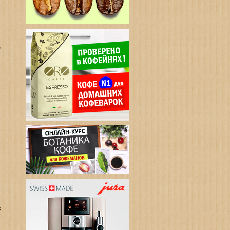
о
з
в