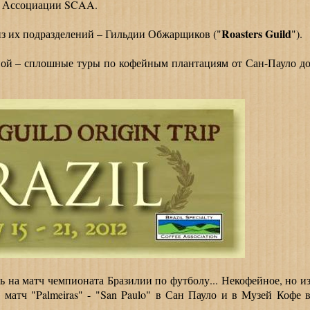
й Ассоциации SCAA.
Roasters Guild
з их подразделений – Гильдии Обжарщиков ("
").
й – сплошные туры по кофейным плантациям от Сан-Пауло д
а матч чемпионата Бразилии по футболу... Некофейное, но и
а матч "Palmeiras" - "San Paulo" в Сан Пауло и в Музей Кофе 