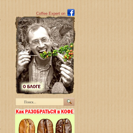
Coffee.Expert o
n
й
Т
а
е