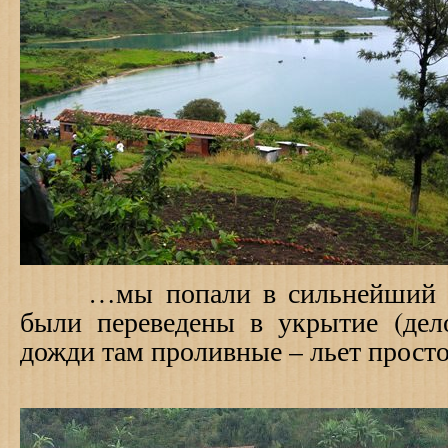
…мы попали в сильнейший 
были переведены в укрытие (дел
дожди там проливные – льет просто 