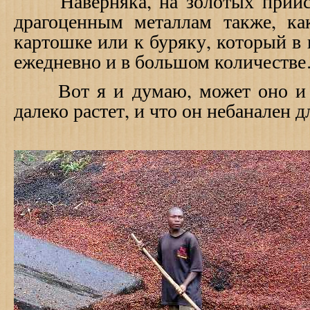
Наверняка, на золотых прииск
драгоценным металлам также, к
картошке или к буряку, который в 
ежедневно и в большом количеств
Вот я и думаю, может оно и х
далеко растет, и что он небанален дл