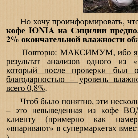
Но хочу проинформировать, чт
кофе
IONIA
на Сицилии пред
2% окончательной влажности об
Повторю: МАКСИМУМ, ибо
я
результат анализов одного из 
который после проверки был о
благодарностью – уровень влаж
всего 0,8%
.
Чтоб было понятно, эти несколь
– это невыведенная из кофе ВО
клиенту (примерно как наме
«впаривают» в супермаркетах вмес
)