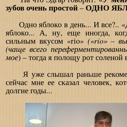
зубов очень простой
ОДНО ЯБЛ
–
Одно яблоко в день... И все?.. «Д
яблоко... А, ну, еще иногда, ко
(«rio» – 
сильным вкусом «rio»
(чаще всего переферментированны
мое
) – тогда я полощу рот соленой в
Я уже слышал раньше рекоменд
сейчас мне ее сказал человек, ко
долгие годы...