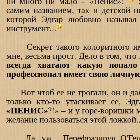
ни много ни мало – «Пенис»!
Я
самим названием, так и детской н
которой Эдгар любовно называл
инструмент...
Секрет такого колоритного име
мне, весьма прост. Дело в том, что
всегда хватают какую попало
профессионал имеет свою личну
Вот чтоб ее не трогали, он и дал
только кто-то утаскивает ее, Эд
«ПЕНИС»
?!» – и у горе-воришки
желание пользоваться этой ложкой..
Да, уж... Перефразируя О'Ген