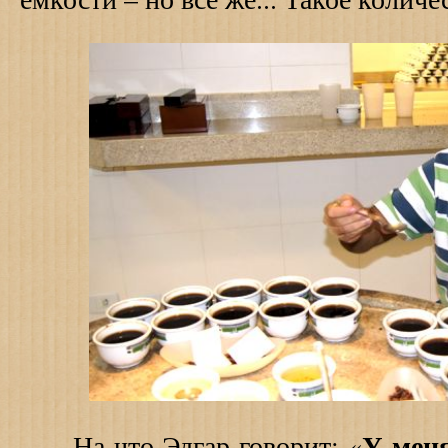
У мен
На что Эдгар говорит: «