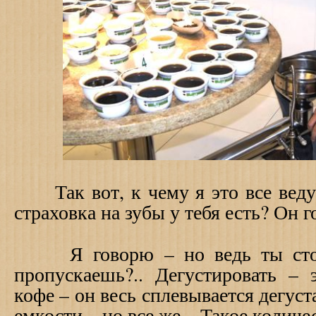
Так вот, к чему я это все веду..
страховка на зубы у тебя есть? Он го
Я говорю – но ведь ты столь
пропускаешь?.. Дегустировать – 
кофе – он весь сплевывается дегус
емкости – но все же... Такое количе