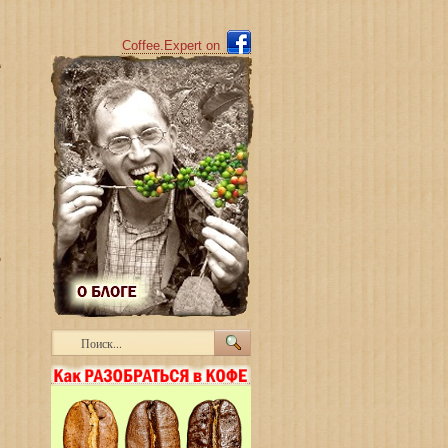
Coffee.Expert o
n
й
Т