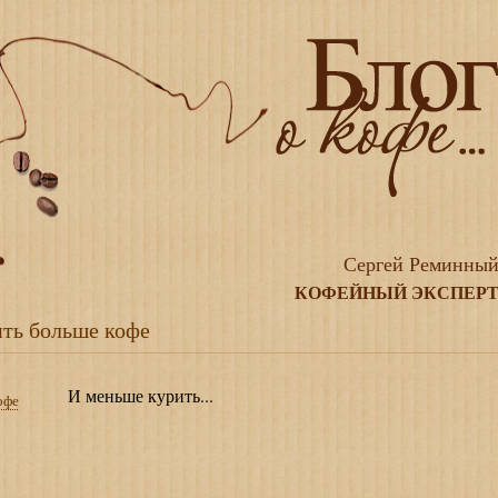
Сергей Реминны
КОФЕЙНЫЙ ЭКСПЕР
ь больше кофе
И меньше курить...