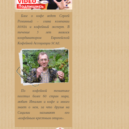
Блог о кофе ведет Сергей
Реминный – глава компании
IONIA и кофейный эксперт. В
течение 5 лет являлся
координатором Европейской
Кофейной Ассоциации SCAE.
По кофейной тематике
посетил более 60 стран мира,
любит Италию и кофе и много
знает о нем, за что друзья
на
Сицилии называют его
«кофейным крестным отцом»
...