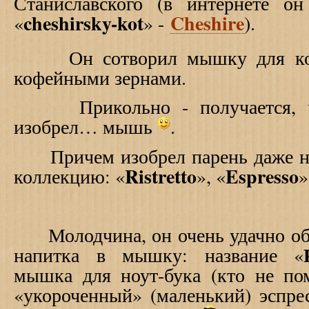
Станиславского (в интернете о
cheshirsky
-
kot
Cheshire
«
» -
).
Он сотворил мышку для комп
кофейными зернами.
Прикольно - получается, чт
изобрел… мышь
.
Причем изобрел парень даже не
Ristretto
Espresso
коллекцию: «
», «
»
Молодчина, он очень удачно об
напитка в мышку: название «
мышка для ноут-бука (кто не пом
«укороченный» (маленький) эспресс