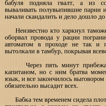
бабуля подняла гвалт, а из с
вываливать полувыпившие парни и
начали скандалить и дело дошло до
Неизвестно кто харкнул таможен
оборвал провода у рации пограни
автоматом в проходе не так и 
вытолкали в тамбур, покрывая все
Через пять минут прибежал 
капитаном, но с ним братва мом
язык, и все закончилось выговором
обязательно высадит всех.
Бабка тем временем сидела плотн