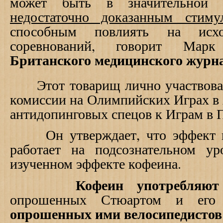
может быть в значительной с
недостаточно доказанным стим
способным повлиять на ис
соревнований, говорит Марк
Британского
медицинского журн
Этот товарищ лично участвовал
комиссии на Олимпийских Играх в 
антидопинговых спецов к Играм в 
Он утверждает, что эффект ко
работает на подсознательном у
изученном эффекте кофеина.
Кофеин употребляют 30
опрошенных Стюартом и его
опрошенных ими велосипедистов