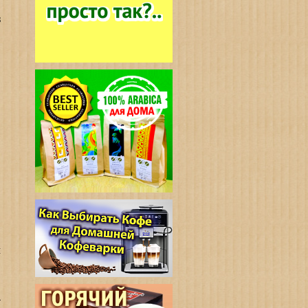
s
м
–