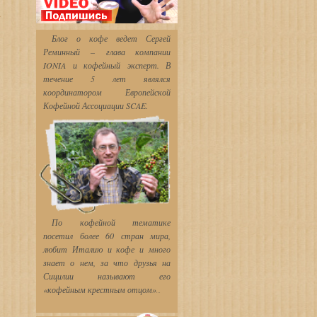
Блог о кофе ведет Сергей
Реминный – глава компании
IONIA и кофейный эксперт. В
течение 5 лет являлся
координатором Европейской
Кофейной Ассоциации SCAE.
По кофейной тематике
посетил более 60 стран мира,
любит Италию и кофе и много
знает о нем, за что друзья
на
Сицилии называют его
«кофейным крестным отцом»
...