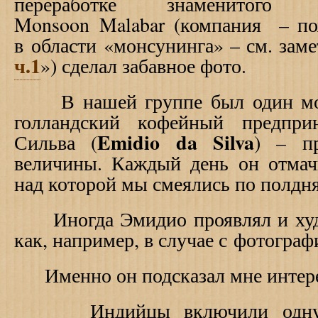
переработке знаменитого
Monsoon
Malabar
(компания
– по
в области «монсунинга» – см. заме
ч.1
») сделал забавное фото.
В нашей группе был один мой
голландский кофейный предпри
Emi
di
o da Silva
Сильва (
) – пр
величины. Каждый день он отмач
над которой мы смеялись по полдня
Иногда Эмидио проявлял и худо
как, например, в случае с фотогра
Именно он подсказал мне интере
Индийцы включили одну и