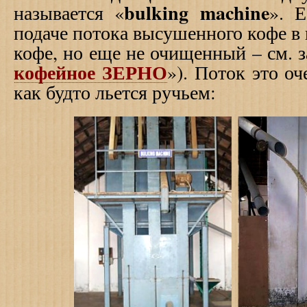
bulking
machine
называется «
». Е
подаче потока высушенного кофе в
кофе, но еще не очищенный – см. з
кофейное ЗЕРНО
»). Поток это о
как будто льется ручьем: