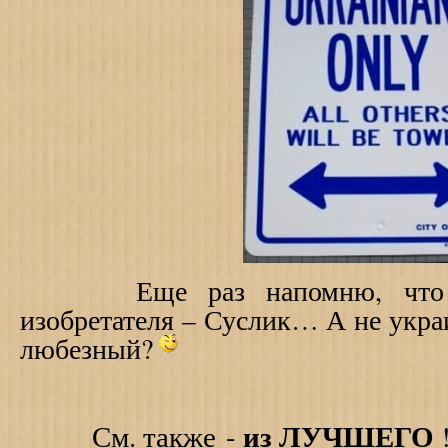
Еще раз напомню, что фа
изобретателя – Суслик… А
не
укр
любезный
?
из ЛУЧШЕГО
См. также -