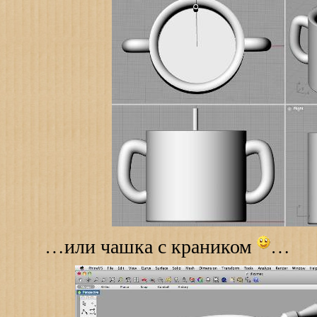
…или чашка с краником
…