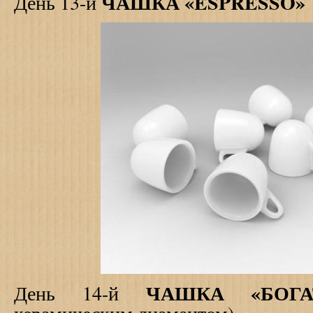
ЧАШКА «
ESPRESSO
»
День 13-й
ЧАШКА «БОГ
День 14-й