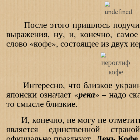
После этого пришлось подучит
выражения, ну, и, конечно, само
слово «кофе», состоящее из двух и
Интересно, что близкое украин
река
японски означает «
» – надо ск
то смысле близкие.
И, конечно, не могу не отметить
является единственной стран
День Кофе
официально
празднует