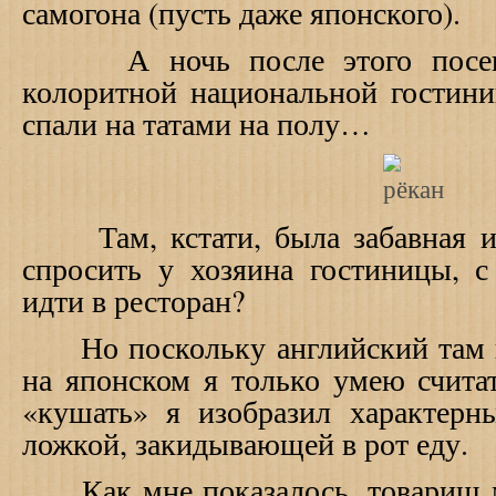
самогона (пусть даже японского).
А ночь после этого посеще
колоритной национальной гостини
спали на татами на полу…
Там, кстати, была забавная ис
спросить у хозяина гостиницы, с
идти в ресторан?
Но поскольку английский там 
на японском я только умею считат
«кушать» я изобразил характер
ложкой, закидывающей в рот еду.
Как мне показалось, товарищ ме