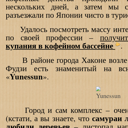
нескольких дней, а затем мы 
разъезжали по Японии чисто в тури
Удалось посмотреть массу интере
по своей профессии –
получ
купания в кофейном бассейне
.
В районе города Хаконе возле о
Фудзи есть знаменитый на в
Yunessun
«
».
Город и сам комплекс
–
очен
самураи 
(кстати, а вы знаете, что
любили деревьев
– листопад на