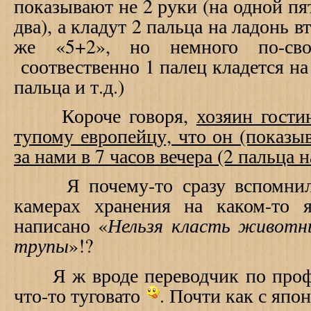
показывают не 2 руки (на одной пят
два), а кладут 2 пальца на ладонь вт
же «5+2», но немного по-с
соотвественно 1 палец кладется н
пальца и т.д.)
Короче говоря,
хозяин гости
тупому европейцу, что он (показыв
за нами в 7 часов вечера (2 пальца 
Я почему-то сразу вспомнил р
камерах хранения на каком-то 
Нельзя класть животн
написано «
трупы
»!?
Я ж вроде переводчик по профе
что-то туговато
.
Почти как с япо