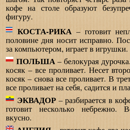
кофе на столе образуют безупр
фигуру.
КОСТА-РИКА
– готовит непл
половине дня носит исправно. Посл
за компьютером, играет в игрушки.
ПОЛЬША
– белокурая дурочка.
косяк – все проливает. Несет второ
косяк – снова все проливает. В тре
все проливает на себя, садится и пла
ЭКВАДОР
– разбирается в коф
готовит несколько небрежно. В
вкусно.
АНГЛИЯ
– готовит кофе два ча