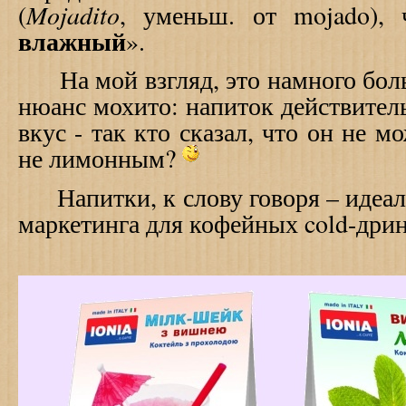
Mojadito
(
, уменьш. от mojado), 
влажный
».
На мой взгляд, это намного боль
нюанс мохито: напиток действитель
вкус - так кто сказал, что он не 
не лимонным?
Напитки, к слову говоря – идеаль
маркетинга для кофейных cold-дрин