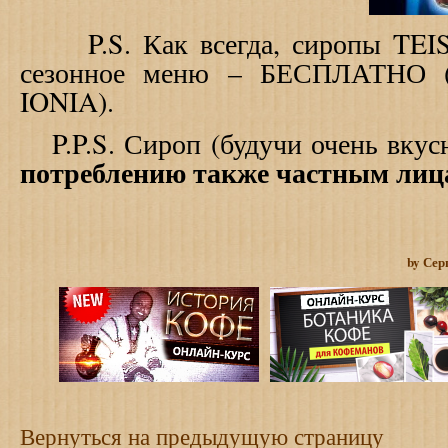
P
.
S
. Как всегда, сиропы TE
сезонное меню – БЕСПЛАТНО (т
IONIA).
P
.
P
.
S
. Сироп (будучи очень вку
потреблению также частным лиц
by Сер
Вернуться на предыдущую страницу