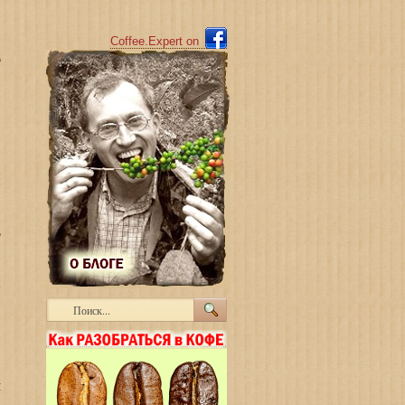
Coffee.Expert o
n
й
Т
…
м