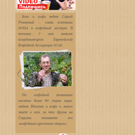
Блог о кофе ведет Сергей
Реминный – глава компании
IONIA и кофейный эксперт. В
течение 5 лет являлся
координатором Европейской
Кофейной Ассоциации SCAE.
По кофейной тематике
посетил более 60 стран мира,
любит Италию и кофе и много
знает о нем, за что друзья
на
Сицилии называют его
«кофейным крестным отцом»
...