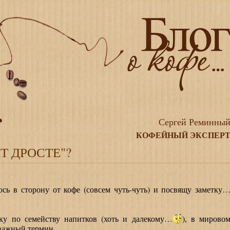
Сергей Реминны
КОФЕЙНЫЙ ЭКСПЕР
Т ДРОСТЕ"?
в сторону от кофе (совсем чуть-чуть) и посвящу заметку
по семейству напитков (хоть и далекому…
), в мирово
 важный термин.