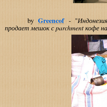
Greencof
Индонези
by
- "
продает мешок с parchment кофе на