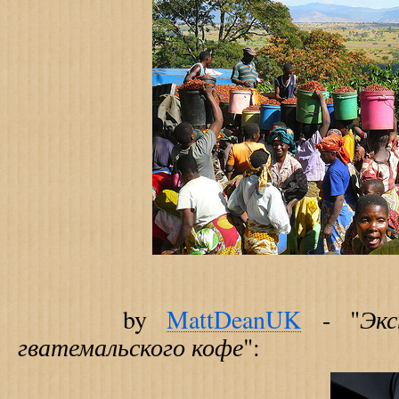
Экс
by
MattDeanUK
- "
гватемальского кофе
":