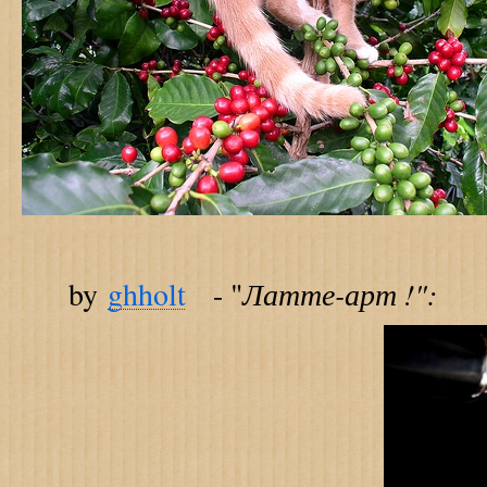
Латте-арт !":
by
ghholt
- "