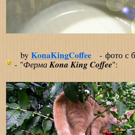
KonaKingCoffee
by
- фото с б
Ферма
Kona King Coffee
- "
":