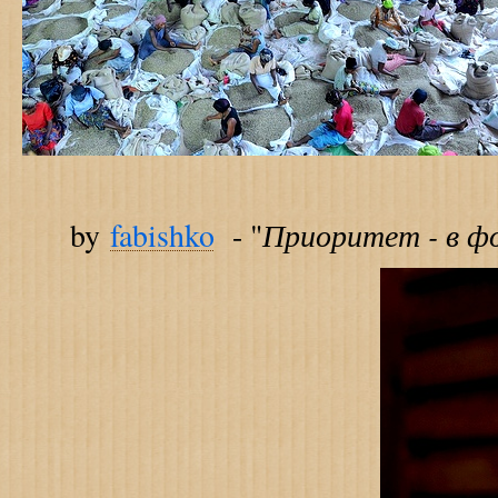
Приоритет - в ф
by
fabishko
- "