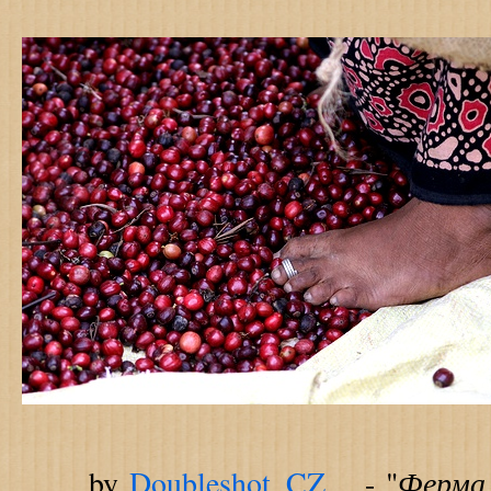
Ферма 
by
Doubleshot_CZ
- "