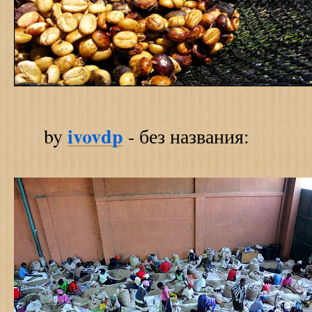
ivovdp
by
- без названия: