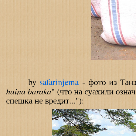
by
safarinjema
- фото из Танз
haina baraka
" (что на суахили озна
спешка не вредит..."):