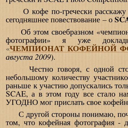
О кофе по-гречески расскажу в
SC
сегодняшнее повествование – о
Об этом своебразном «чемпиона
фотографии» я уже доклады
ЧЕМПИОНАТ КОФЕЙНОЙ Ф
«
августа 2009
).
Честно говоря, с одной стор
небольшому количеству участнико
раньше к участию допускались тол
SCAE
, а в этом году все стало 
УГОДНО мог прислать свое кофейно
С другой стороны понимаю, почем
том, что кофейная фотография - 