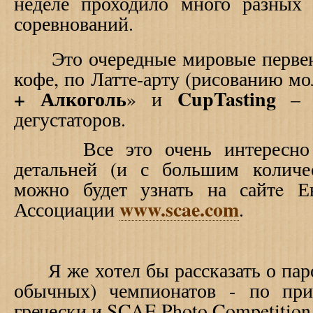
неделе проходило много разных
соревнований.
Это очередные мировые первенс
кофе, по Латте-арту (рисованию мо
+ Алкоголь
Cup
Tasting
» и
– ч
дегустаторов.
Все это очень интересно и 
детальней (и с большим количе
можно будет узнать на сайт
e
Е
www.scae.com
Ассоциации
.
Я же хотел бы рассказать о паро
обычных) чемпионатов - по при
гречески и SCAE Photo Competition