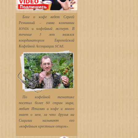
Блог о кофе ведет Сергей
Реминный – глава компании
IONIA и кофейный эксперт. В
течение 5 лет являлся
координатором Европейской
Кофейной Ассоциации SCAE.
По кофейной тематике
посетил более 60 стран мира,
любит Италию и кофе и много
знает о нем, за что друзья
на
Сицилии называют его
«кофейным крестным отцом»
...