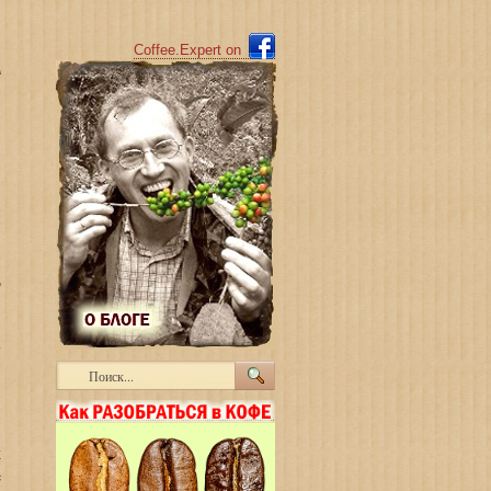
Coffee.Expert o
n
й
Т
х
e