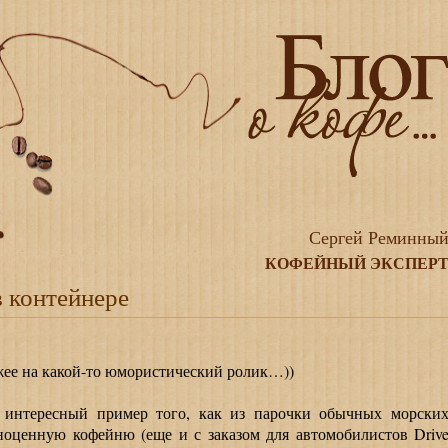
Сергей Реминны
КОФЕЙНЫЙ ЭКСПЕР
 контейнере
ее на какой-то юмористический ролик…))
тересный пример того, как из парочки обычных морски
ноценную кофейню (еще и с заказом для автомобилистов Driv